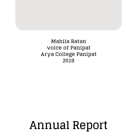
Mahila Ratan
voice of Panipat
Dada
Arya College Panipat
2019
Annual Report