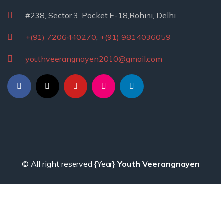
#238, Sector 3, Pocket E-18,Rohini, Delhi
+(91) 7206440270
,
+(91) 9814036059
youthveerangnayen2010@gmail.com
© All right reserved
{Year}
Youth Veerangnayen