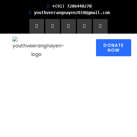
+(91) 7206440270
youthveerangnayen2010@gmail.com
DONATE
NOW
Empowering women for
Financial Freedom and
Promoting Health and
Literacy in Children
Please contribute to make a change in
someone’s world