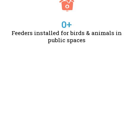
0
+
Feeders installed for birds & animals in
public spaces
STORIES OF CHANGE
CREATED BY US