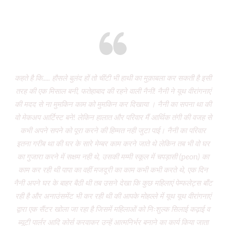
Eight years and there’s miles to go!
कहते है कि..... हौसले बुलंद हों तो चींटी भी हाथी का मुक़ाबला कर सकती है इसी
It
तरह की एक मिसाल बनी, फतेहाबाद की रहने वाली नैनी! नैनी ने यूथ वीरांगनाएं
of 
की मदद से ना मुमकिन काम को मुमकिन कर दिखाया । नैनी का सपना था की
Vi
वो मेकअप आर्टिस्ट बने! लेकिन हालात और परिवार मैं आर्थिक तंगी की वजह से
P
कभी अपने सपने को पूरा करने की हिम्मत नही जुटा पाई। नैनी का परिवार
wa
इतना गरीब था की घर के सारे मेम्बर काम करने जाते थे लेकिन तब भी वो घर
do
का गुजारा करने में सक्षम नही थे, उसकी मम्मी स्कूल में चपड़ासी (peon) का
fo
काम कर रही थी पापा का वहीं मजदूरी का काम कभी कभी करते थे, एक दिन
नैनी अपने घर के बाहर बैठी थी तब उसने देखा कि कुछ महिलाएं पेम्फलेट्स बाँट
“ग
रही है और अनाउंसमेंट भी कर रही थी की आपके मोहल्ले में यूथ यूथ वीरांगनाएं
द्वारा एक सैंटर खोला जा रहा है जिसमें महिलाओं को निःशुल्क सिलाई कढ़ाई व
(
ब्यूटी पार्लर आदि कोर्स करवाकर उन्हें आत्मनिर्भर बनाने का कार्य किया जाता
‘Mo