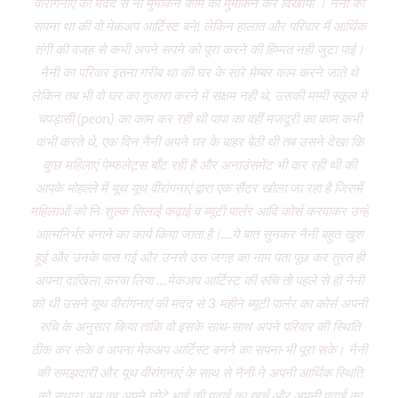
वीरांगनाएं की मदद से ना मुमकिन काम को मुमकिन कर दिखाया । नैनी का
s
सपना था की वो मेकअप आर्टिस्ट बने! लेकिन हालात और परिवार मैं आर्थिक
Deep
तंगी की वजह से कभी अपने सपने को पूरा करने की हिम्मत नही जुटा पाई।
the 
नैनी का परिवार इतना गरीब था की घर के सारे मेम्बर काम करने जाते थे
pass
लेकिन तब भी वो घर का गुजारा करने में सक्षम नही थे, उसकी मम्मी स्कूल में
wome
चपड़ासी (peon) का काम कर रही थी पापा का वहीं मजदूरी का काम कभी
h
कभी करते थे, एक दिन नैनी अपने घर के बाहर बैठी थी तब उसने देखा कि
“गर्भ
कुछ महिलाएं पेम्फलेट्स बाँट रही है और अनाउंसमेंट भी कर रही थी की
आपके मोहल्ले में यूथ यूथ वीरांगनाएं द्वारा एक सैंटर खोला जा रहा है जिसमें
(Tr
महिलाओं को निःशुल्क सिलाई कढ़ाई व ब्यूटी पार्लर आदि कोर्स करवाकर उन्हें
‘M
आत्मनिर्भर बनाने का कार्य किया जाता है।....ये बात सुनकर नैनी बहुत खुश
giv
हुई और उनके पास गई और उनसे उस जगह का नाम पता पूछ कर तुरंत ही
face
अपना दाखिला करवा लिया ....मेकअप आर्टिस्ट की रुचि तो पहले से ही नैनी
back
को थी उसने यूथ वीरांगनाएं की मदद से 3 महीने ब्यूटी पार्लर का कोर्स अपनी
th
रुचि के अनुसार किया ताकि वो इसके साथ-साथ अपने परिवार की स्थिति
wi
ठीक कर सके व अपना मेकअप आर्टिस्ट बनने का सपना-भी पूरा सके। नैनी
al
की समझदारी और यूथ वीरांगनाएं के साथ से नैनी ने अपनी आर्थिक स्थिति
chil
को सुधारा अब वह अपने छोटे भाई की पढ़ाई का खर्च और अपनी पढाई का
the 