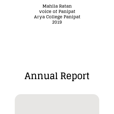
Mahila Ratan
voice of Panipat
Da
Arya College Panipat
2019
Annual Report