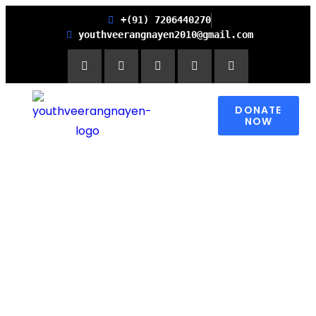
+(91) 7206440270
youthveerangnayen2010@gmail.com
DONATE
NOW
Empowering women for
Financial Freedom and
Promoting Health and
Literacy in Children
Please contribute to make a change in
someone’s world