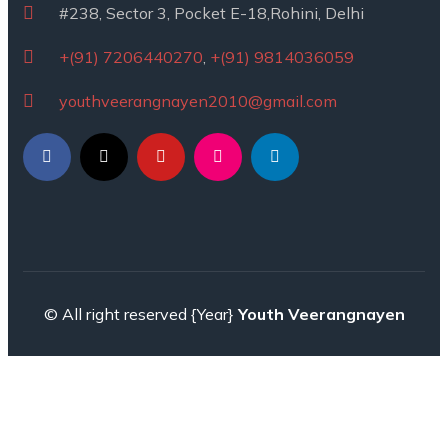
#238, Sector 3, Pocket E-18,Rohini, Delhi
+(91) 7206440270
,
+(91) 9814036059
youthveerangnayen2010@gmail.com
© All right reserved
{Year}
Youth Veerangnayen