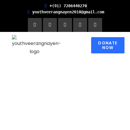
+(91) 7206440270
youthveerangnayen2010@gmail.com
DONATE
NOW
Empowering women for
Financial Freedom and
Promoting Health and
Literacy in Children
Please contribute to make a change in
someone’s world