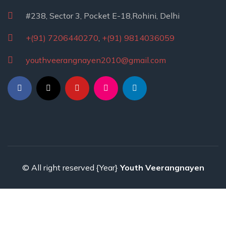
#238, Sector 3, Pocket E-18,Rohini, Delhi
+(91) 7206440270
,
+(91) 9814036059
youthveerangnayen2010@gmail.com
© All right reserved
{Year}
Youth Veerangnayen