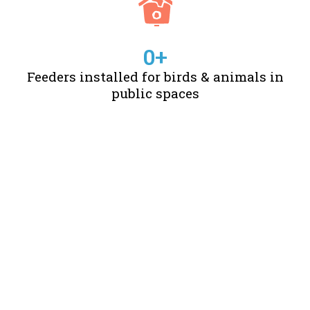
0
+
Feeders installed for birds & animals in
public spaces
STORIES OF CHANGE
CREATED BY US