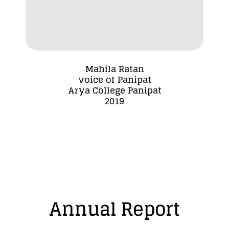
Mahila Ratan
voice of Panipat
Dada
Arya College Panipat
2019
Annual Report