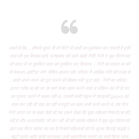
Eight years and there’s miles to go!
कहते है कि..... हौसले बुलंद हों तो चींटी भी हाथी का मुक़ाबला कर सकती है इसी
It
तरह की एक मिसाल बनी, फतेहाबाद की रहने वाली नैनी! नैनी ने यूथ वीरांगनाएं
of 
की मदद से ना मुमकिन काम को मुमकिन कर दिखाया । नैनी का सपना था की
Vi
वो मेकअप आर्टिस्ट बने! लेकिन हालात और परिवार मैं आर्थिक तंगी की वजह से
P
कभी अपने सपने को पूरा करने की हिम्मत नही जुटा पाई। नैनी का परिवार
wa
इतना गरीब था की घर के सारे मेम्बर काम करने जाते थे लेकिन तब भी वो घर
do
का गुजारा करने में सक्षम नही थे, उसकी मम्मी स्कूल में चपड़ासी (peon) का
fo
काम कर रही थी पापा का वहीं मजदूरी का काम कभी कभी करते थे, एक दिन
नैनी अपने घर के बाहर बैठी थी तब उसने देखा कि कुछ महिलाएं पेम्फलेट्स बाँट
“ग
रही है और अनाउंसमेंट भी कर रही थी की आपके मोहल्ले में यूथ यूथ वीरांगनाएं
द्वारा एक सैंटर खोला जा रहा है जिसमें महिलाओं को निःशुल्क सिलाई कढ़ाई व
(
ब्यूटी पार्लर आदि कोर्स करवाकर उन्हें आत्मनिर्भर बनाने का कार्य किया जाता
‘Mo