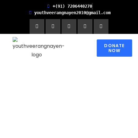
+(91) 7206440270
youthveerangnayen2010@gmail.com
DONATE
NOW
Empowering women for
Financial Freedom and
Promoting Health and
Literacy in Children
Please contribute to make a change in
someone’s world