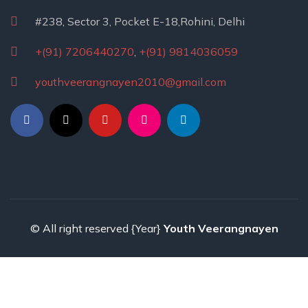
#238, Sector 3, Pocket E-18,Rohini, Delhi
+(91) 7206440270
,
+(91) 9814036059
youthveerangnayen2010@gmail.com
© All right reserved
{Year}
Youth Veerangnayen