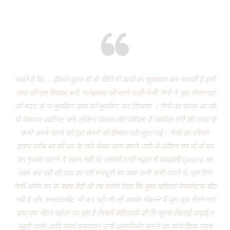
Eight years and there’s miles to go!
कहते है कि..... हौसले बुलंद हों तो चींटी भी हाथी का मुक़ाबला कर सकती है इसी
It
तरह की एक मिसाल बनी, फतेहाबाद की रहने वाली नैनी! नैनी ने यूथ वीरांगनाएं
of 
की मदद से ना मुमकिन काम को मुमकिन कर दिखाया । नैनी का सपना था की
Vi
वो मेकअप आर्टिस्ट बने! लेकिन हालात और परिवार मैं आर्थिक तंगी की वजह से
P
कभी अपने सपने को पूरा करने की हिम्मत नही जुटा पाई। नैनी का परिवार
wa
इतना गरीब था की घर के सारे मेम्बर काम करने जाते थे लेकिन तब भी वो घर
do
का गुजारा करने में सक्षम नही थे, उसकी मम्मी स्कूल में चपड़ासी (peon) का
fo
काम कर रही थी पापा का वहीं मजदूरी का काम कभी कभी करते थे, एक दिन
नैनी अपने घर के बाहर बैठी थी तब उसने देखा कि कुछ महिलाएं पेम्फलेट्स बाँट
“ग
रही है और अनाउंसमेंट भी कर रही थी की आपके मोहल्ले में यूथ यूथ वीरांगनाएं
द्वारा एक सैंटर खोला जा रहा है जिसमें महिलाओं को निःशुल्क सिलाई कढ़ाई व
(
ब्यूटी पार्लर आदि कोर्स करवाकर उन्हें आत्मनिर्भर बनाने का कार्य किया जाता
‘Mo