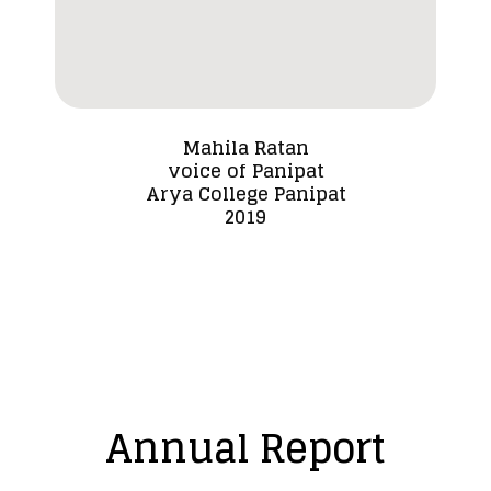
Mahila Ratan
voice of Panipat
Dada
Arya College Panipat
2019
Annual Report