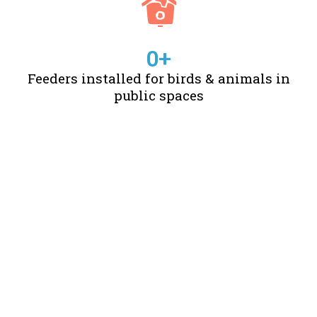
0
+
Feeders installed for birds & animals in
public spaces
STORIES OF CHANGE
CREATED BY US